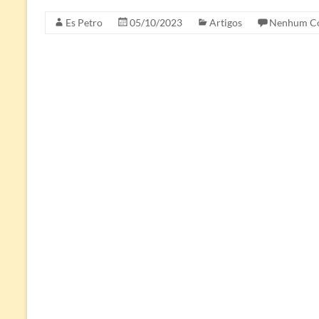
Es Petro
05/10/2023
Artigos
Nenhum Co