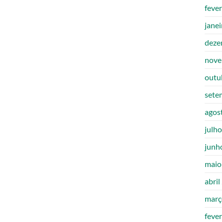
feve
jane
deze
nove
outu
sete
agos
julh
junh
maio
abril
març
feve