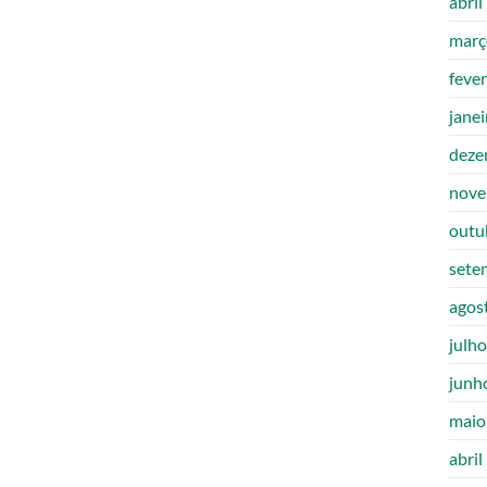
abril
març
feve
jane
deze
nove
outu
sete
agos
julh
junh
maio
abril