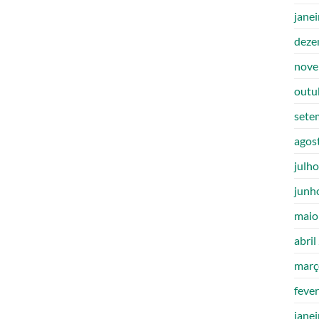
jane
deze
nove
outu
sete
agos
julh
junh
maio
abril
març
feve
jane