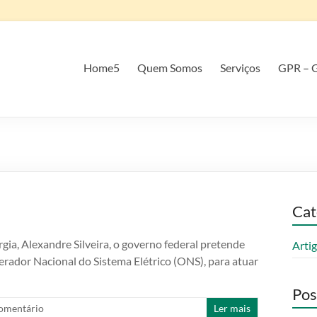
Home5
Quem Somos
Serviços
GPR – G
Cat
ia, Alexandre Silveira, o governo federal pretende
Arti
erador Nacional do Sistema Elétrico (ONS), para atuar
Pos
mentário
Ler mais