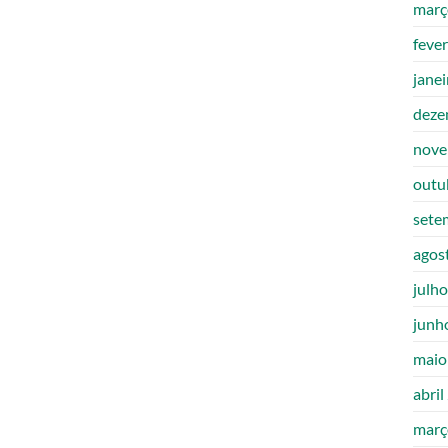
març
feve
jane
deze
nove
outu
sete
agos
julh
junh
maio
abril
març