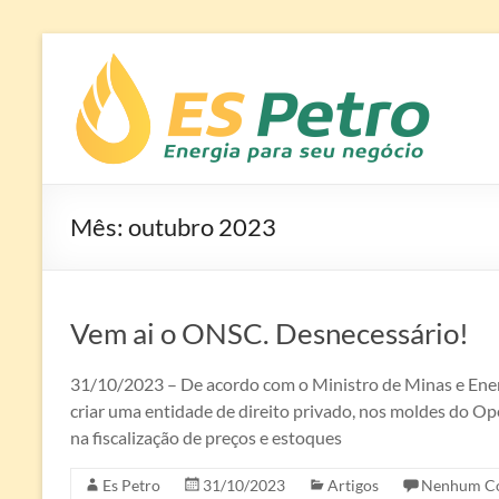
Pular
para
ES
Edson Silva
o
Soluções em
Petro –
conteúdo
Petróleo e
Energia
Combustíveis
para
Mês:
outubro 2023
seu
Negócio
Vem ai o ONSC. Desnecessário!
31/10/2023 – De acordo com o Ministro de Minas e Energ
criar uma entidade de direito privado, nos moldes do Op
na fiscalização de preços e estoques
Es Petro
31/10/2023
Artigos
Nenhum Co