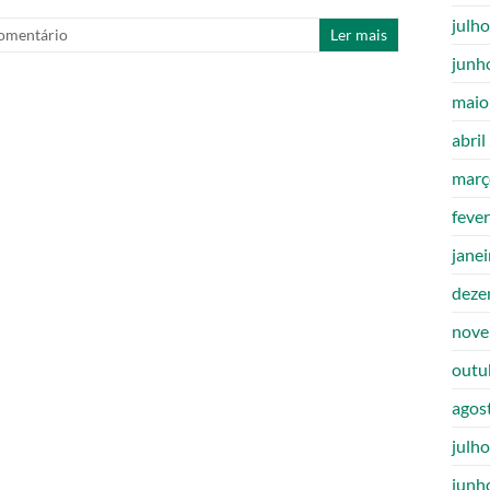
julh
mentário
Ler mais
junh
maio
abril
març
feve
jane
deze
nove
outu
agos
julh
junh