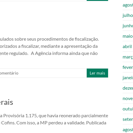
agos
julh
junh
maio
lados sobre seus procedimentos de fiscalização.
orizados a fiscalizar, mediante a apresentação da
abril
agente regulado. A Agência informa ainda que não
març
feve
mentário
Ler mais
jane
deze
nove
rais
outu
 Provisória 1.175, que havia reonerado parcialmente
sete
 e Cofins. Com isso, a MP perdeu a validade. Publicada
agos