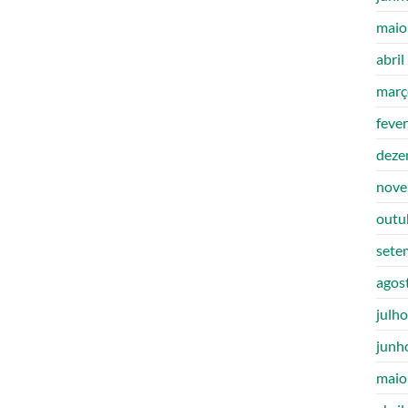
maio
abril
març
feve
deze
nove
outu
sete
agos
julh
junh
maio