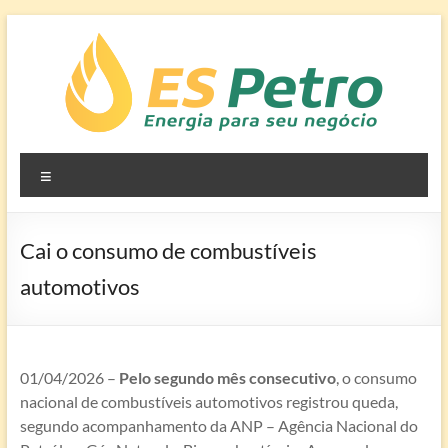
Pular
para
o
conteúdo
ES
Edson Silva
Menu
Soluções em
Petro –
Petróleo e
Energia
Combustíveis
Cai o consumo de combustíveis
para
automotivos
seu
Negócio
01/04/2026 –
Pelo segundo mês consecutivo
, o consumo
nacional de combustíveis automotivos registrou queda,
segundo acompanhamento da ANP – Agência Nacional do